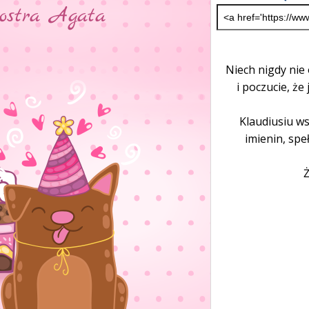
Niech nigdy nie
i poczucie, że
Klaudiusiu ws
imienin, spe
Ż