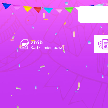
Zrób
Kartki Imieninowe