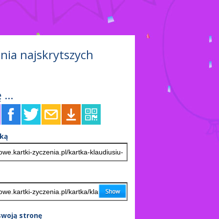
enia najskrytszych
 ...
tką
woją stronę