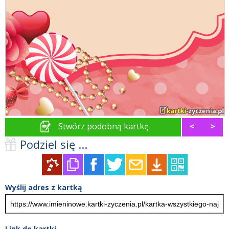
Stwórz podobną kartkę
<
>
Podziel się ...
Wyślij adres z kartką
Link do kartki