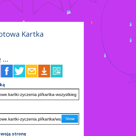
Gotowa Kartka
 ...
tką
woją stronę