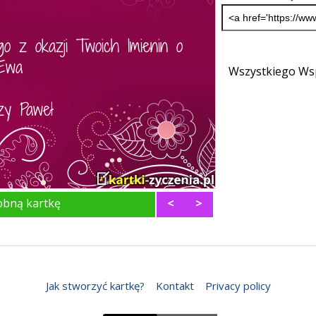
Wszystkiego Wsp
obną kartkę
<
>
Jak stworzyć kartkę?
Kontakt
Privacy policy