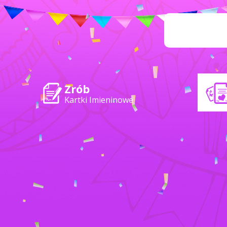
Zrób
Kartki Imieninowe