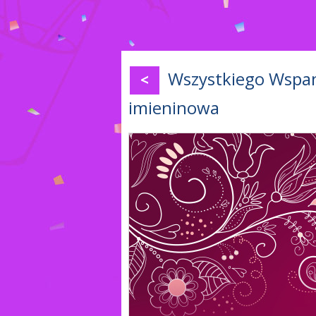
Wszystkiego Wspani
<
imieninowa