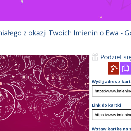
ałego z okazji Twoich Imienin o Ewa - 
Podziel się
Wyślij adres z kar
Link do kartki
Wstaw kartkę na s