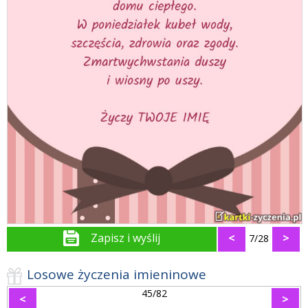
Zapisz i wyślij
<
>
7/28
Losowe życzenia imieninowe
45/82
<
>