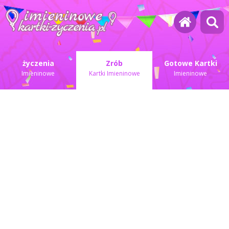
życzenia
Zrób
Gotowe Kartki
Imieninowe
Kartki Imieninowe
Imieninowe