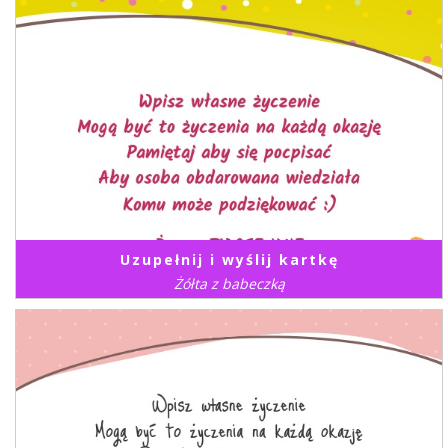
Uzupełnij i wyślij kartkę
Żółta z babeczką