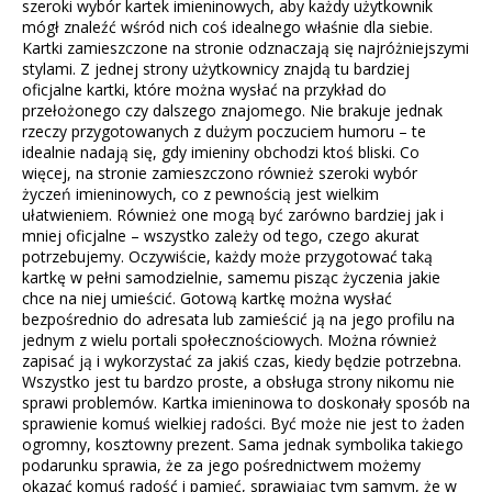
szeroki wybór kartek imieninowych, aby każdy użytkownik
mógł znaleźć wśród nich coś idealnego właśnie dla siebie.
Kartki zamieszczone na stronie odznaczają się najróżniejszymi
stylami. Z jednej strony użytkownicy znajdą tu bardziej
oficjalne kartki, które można wysłać na przykład do
przełożonego czy dalszego znajomego. Nie brakuje jednak
rzeczy przygotowanych z dużym poczuciem humoru – te
idealnie nadają się, gdy imieniny obchodzi ktoś bliski. Co
więcej, na stronie zamieszczono również szeroki wybór
życzeń imieninowych, co z pewnością jest wielkim
ułatwieniem. Również one mogą być zarówno bardziej jak i
mniej oficjalne – wszystko zależy od tego, czego akurat
potrzebujemy. Oczywiście, każdy może przygotować taką
kartkę w pełni samodzielnie, samemu pisząc życzenia jakie
chce na niej umieścić. Gotową kartkę można wysłać
bezpośrednio do adresata lub zamieścić ją na jego profilu na
jednym z wielu portali społecznościowych. Można również
zapisać ją i wykorzystać za jakiś czas, kiedy będzie potrzebna.
Wszystko jest tu bardzo proste, a obsługa strony nikomu nie
sprawi problemów. Kartka imieninowa to doskonały sposób na
sprawienie komuś wielkiej radości. Być może nie jest to żaden
ogromny, kosztowny prezent. Sama jednak symbolika takiego
podarunku sprawia, że za jego pośrednictwem możemy
okazać komuś radość i pamięć, sprawiając tym samym, że w