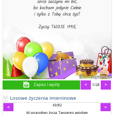
Zapisz i wyślij
<
>
1/28
Losowe życzenia imieninowe
43/82
<
>
W pogodnej życia Twojego wiośnie