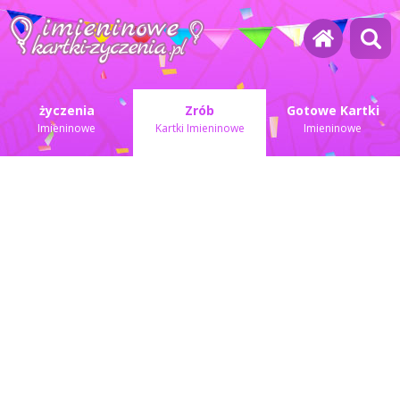
życzenia
Zrób
Gotowe Kartki
Imieninowe
Kartki Imieninowe
Imieninowe