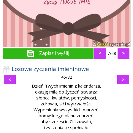
Zapisz i wyślij
<
>
7/28
Losowe życzenia imieninowe
45/82
<
>
Dzień Twych imienin z kalendarza,
okazję miłą do życzeń stwarza:
słońca, kwiatów, pomyślności,
zdrowia, sił i wytrwałości.
Wypełnienia wszystkich marzeń,
pomyślnego planu zdarzeń,
aby szczęście Ci czuwało,
i życzenia te spełniało.