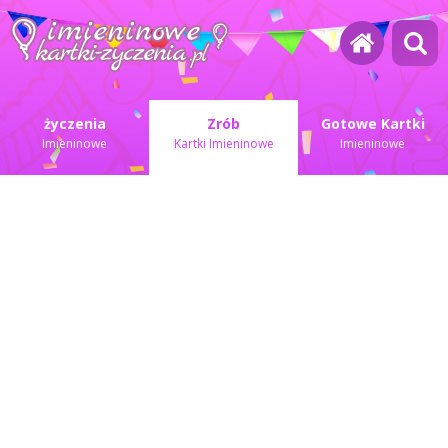
życzenia
Zrób
Gotowe Kartki
Imieninowe
Kartki Imieninowe
Imieninowe