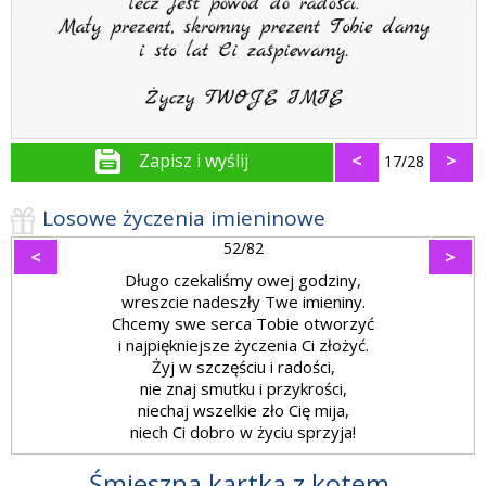
Zapisz i wyślij
<
>
17/28
Losowe życzenia imieninowe
52/82
<
>
Długo czekaliśmy owej godziny,
wreszcie nadeszły Twe imieniny.
Chcemy swe serca Tobie otworzyć
i najpiękniejsze życzenia Ci złożyć.
Żyj w szczęściu i radości,
nie znaj smutku i przykrości,
niechaj wszelkie zło Cię mija,
niech Ci dobro w życiu sprzyja!
Śmieszna kartka z kotem.