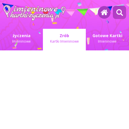
życzenia
Zrób
Gotowe Kartki
Imieninowe
Kartki Imieninowe
Imieninowe